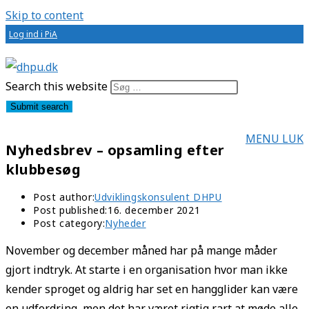
Skip to content
Log ind i PiA
Search this website
Submit search
MENU
LUK
Nyhedsbrev – opsamling efter
klubbesøg
Post author:
Udviklingskonsulent DHPU
Post published:
16. december 2021
Post category:
Nyheder
November og december måned har på mange måder
gjort indtryk. At starte i en organisation hvor man ikke
kender sproget og aldrig har set en hangglider kan være
en udfordring, men det har været rigtig rart at møde alle