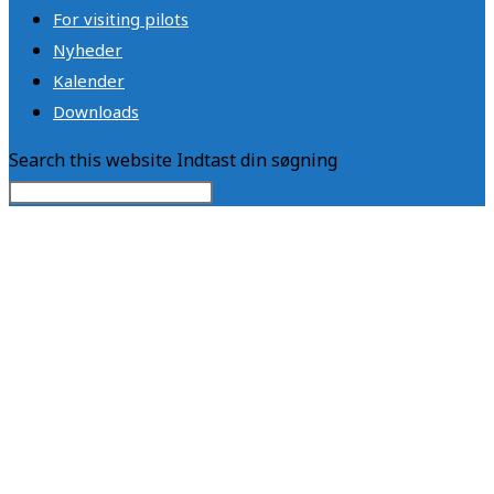
For visiting pilots
Nyheder
Kalender
Downloads
Search this website
Indtast din søgning