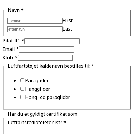
Navn
*
First
Last
Pilot ID:
*
Email
*
Klub:
*
Luftfartstøjet kaldenavn bestilles til:
*
Paraglider
Hangglider
Hang- og paraglider
Har du et gyldigt certifikat som
luftfartsradiotelefonist?
*