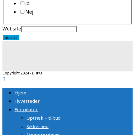
Ja
Nej
Website
Submit
Copyright 2024 - DHPU
Hjem
Flyvesteder
For piloter
Optræk – tilbud
Sikkerhed
Mentorordning