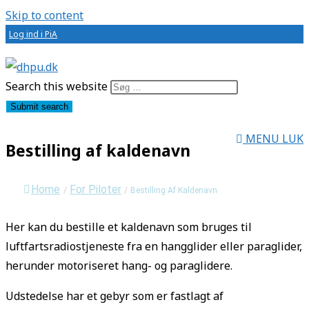
Skip to content
Log ind i PiA
Search this website
Submit search
MENU
LUK
Bestilling af kaldenavn
Home
For Piloter
/
/
Bestilling Af Kaldenavn
Her kan du bestille et kaldenavn som bruges til
luftfartsradiostjeneste fra en hangglider eller paraglider,
herunder motoriseret hang- og paraglidere.
Udstedelse har et gebyr som er fastlagt af