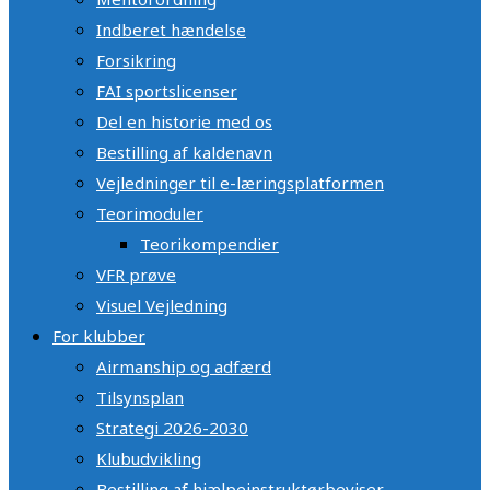
Indberet hændelse
Forsikring
FAI sportslicenser
Del en historie med os
Bestilling af kaldenavn
Vejledninger til e-læringsplatformen
Teorimoduler
Teorikompendier
VFR prøve
Visuel Vejledning
For klubber
Airmanship og adfærd
Tilsynsplan
Strategi 2026-2030
Klubudvikling
Bestilling af hjælpeinstruktørbeviser