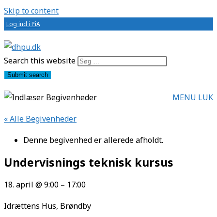
Skip to content
Log ind i PiA
Search this website
Submit search
MENU
LUK
« Alle Begivenheder
Denne begivenhed er allerede afholdt.
Undervisnings teknisk kursus
18. april
@
9:00
–
17:00
Idrættens Hus, Brøndby