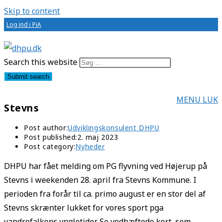
Skip to content
Log ind i PiA
Search this website
Submit search
MENU
LUK
Stevns
Post author:
Udviklingskonsulent DHPU
Post published:
2. maj 2023
Post category:
Nyheder
DHPU har fået melding om PG flyvning ved Højerup på
Stevns i weekenden 28. april fra Stevns Kommune. I
perioden fra forår til ca. primo august er en stor del af
Stevns skrænter lukket for vores sport pga
vandrefalkens yngletider. Se vedhæftede kort, som