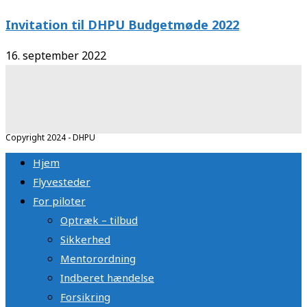
Invitation til DHPU Budgetmøde 2022
16. september 2022
Copyright 2024 - DHPU
Hjem
Flyvesteder
For piloter
Optræk – tilbud
Sikkerhed
Mentorordning
Indberet hændelse
Forsikring