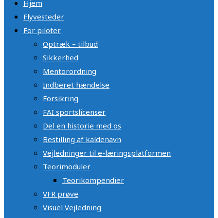
Hjem
Flyvesteder
For piloter
Optræk – tilbud
Sikkerhed
Mentorordning
Indberet hændelse
Forsikring
FAI sportslicenser
Del en historie med os
Bestilling af kaldenavn
Vejledninger til e-læringsplatformen
Teorimoduler
Teorikompendier
VFR prøve
Visuel Vejledning