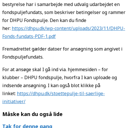
bestyrelse har i samarbejde med udvalg udarbejdet en
fondspuljefundats, som beskriver betingelser og rammer
for DHPU Fondspulje. Den kan du finde
her:
https://dhpu.dk/wp-content/uploads/2023/11/DHPU-
Fonds-fundats-PDF-1.pdf
Fremadrettet gælder datoer for ansøgning som angivet i
Fondspuljefundats.
For at ansøge skal I gå ind via. hjemmesiden – for
klubber – DHPU fondspulje, hvorfra I kan uploade og
indsende ansøgning. I kan også blot klikke på
linket:
https://dhpu.dk/stoettepulje-til-saerlige-
initiativer/
Måske kan du også lide
Tak for denne gang