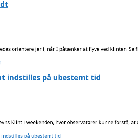
adt
des orientere jer i, når I påtænker at flyve ved klinten. Se 
t
nt indstilles på ubestemt tid
s Klint i weekenden, hvor observatører kunne forstå, at der 
 indstilles på ubestemt tid