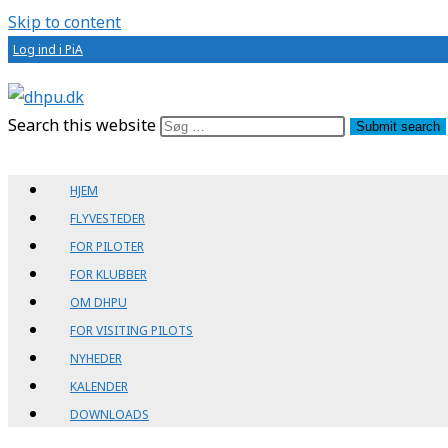
Skip to content
Log ind i PiA
Search this website
Submit search
HJEM
FLYVESTEDER
FOR PILOTER
FOR KLUBBER
OM DHPU
FOR VISITING PILOTS
NYHEDER
KALENDER
DOWNLOADS