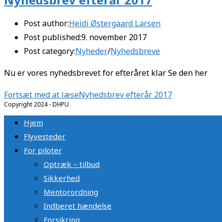
Post author:
Heidi Østergaard Larsen
Post published:
9. november 2017
Post category:
Nyheder
/
Nyhedsbreve
Nu er vores nyhedsbrevet for efteråret klar Se den her
Fortsæt med at læse
Nyhedsbrev efterår 2017
Copyright 2024 - DHPU
Hjem
Flyvesteder
For piloter
Optræk – tilbud
Sikkerhed
Mentorordning
Indberet hændelse
Forsikring